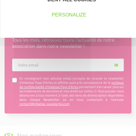
PERSONALIZE
Newsletter Initiative Pays d'Arles
Tous les mois, retrouvez toute l’actualité de notre
association dans notre newsletter !
Votre Email
En renseignant mon adresse email, j’accepte de recevoir la newsletter
d'Initiative Pays d'Arles et affirme avoir pris connaissance de la
politique
de confidentialité d’Initiative Pays d'Arles
permettant d’en savoir plus sur
les traitements de données et mes droits sur celles-ci. Vous pouvez-vous
désinscrire à tout moment à l’aide des liens de désinscription disponibles
dans chaque Newsletter ou en nous contactant à l’adresse
contact@initiative-paysdarles.com
Nos partenaires