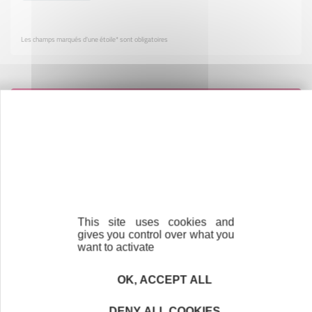
Les champs marqués d'une étoile* sont obligatoires
Contactez-nous !
Cliquez ici
Créateurs
Trouvez à qui vous adresser
This site uses cookies and
gives you control over what you
Créateurs, repreneurs, vos interlocuteurs en
want to activate
région.
OK, ACCEPT ALL
En savoir plus
DENY ALL COOKIES