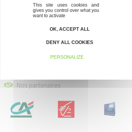
This site uses cookies and
gives you control over what you
Votre Email
want to activate
OK, ACCEPT ALL
En renseignant mon adresse email, j’accepte de recevoir la newsletter
d'Initiative Pays d'Arles et affirme avoir pris connaissance de la
politique
de confidentialité d’Initiative Pays d'Arles
permettant d’en savoir plus sur
les traitements de données et mes droits sur celles-ci. Vous pouvez-vous
DENY ALL COOKIES
désinscrire à tout moment à l’aide des liens de désinscription disponibles
dans chaque Newsletter ou en nous contactant à l’adresse
contact@initiative-paysdarles.com
PERSONALIZE
Nos partenaires